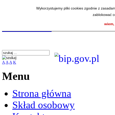
Wykorzystujemy pliki cookies zgodnie z zasadam
zablokować co
SmodBIP
wiem,
A
A
A
K
Menu
Strona główna
Skład osobowy